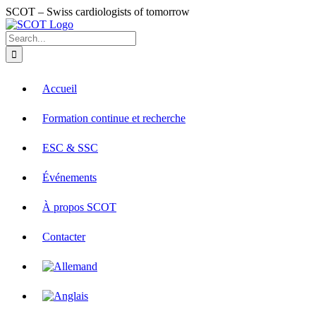
Skip
SCOT – Swiss cardiologists of tomorrow
to
X
LinkedIn
Email
YouTube
content
Search
for:
Accueil
Formation continue et recherche
ESC & SSC
Événements
À propos SCOT
Contacter