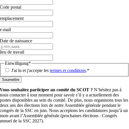
Code postal
emplacement
e-mail
Date de naissance
JJ
.
lieu de travail
MM
.
Einwilligung
*
AAAA
J'ai lu et j'accepte les
termes et conditions
.
*
Vous souhaitez participer au comité du SCOT ?
N’hésitez pas à
nous contacter à tout moment pour savoir s’il y a actuellement des
postes disponibles au sein du comité. De plus, nous organisons tous les
deux ans des élections lors de notre Assemblée générale pendant le
congrès de la SSC en juin. Nous acceptons les candidatures jusqu’à un
mois avant l’Assemblée générale (prochaines élections : Congrès
annuel de la SSC 2027).