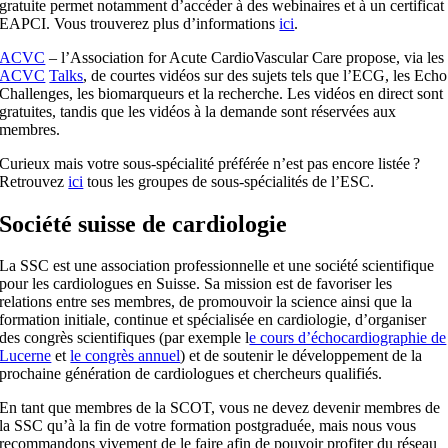
gratuite permet notamment d’accéder à des webinaires et à un certificat
EAPCI. Vous trouverez plus d’informations
ici
.
ACVC
– l’Association for Acute CardioVascular Care propose, via les
ACVC
Talks
, de courtes vidéos sur des sujets tels que l’ECG, les Echo
Challenges, les biomarqueurs et la recherche. Les vidéos en direct sont
gratuites, tandis que les vidéos à la demande sont réservées aux
membres.
Curieux mais votre sous-spécialité préférée n’est pas encore listée ?
Retrouvez
ici
tous les groupes de sous-spécialités de l’ESC.
Société suisse de cardiologie
La SSC est une association professionnelle et une société scientifique
pour les cardiologues en Suisse. Sa mission est de favoriser les
relations entre ses membres, de promouvoir la science ainsi que la
formation initiale, continue et spécialisée en cardiologie, d’organiser
des congrès scientifiques (par exemple l
e cours d’échocardiographie de
Lucerne
et
le congrès annuel
) et de soutenir le développement de la
prochaine génération de cardiologues et chercheurs qualifiés.
En tant que membres de la SCOT, vous ne devez devenir membres de
la SSC qu’à la fin de votre formation postgraduée, mais nous vous
recommandons vivement de le faire afin de pouvoir profiter du réseau