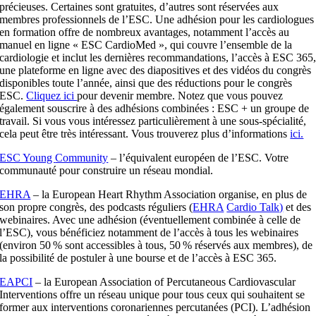
précieuses. Certaines sont gratuites, d’autres sont réservées aux
membres professionnels de l’ESC. Une adhésion pour les cardiologues
en formation offre de nombreux avantages, notamment l’accès au
manuel en ligne « ESC CardioMed », qui couvre l’ensemble de la
cardiologie et inclut les dernières recommandations, l’accès à ESC 365
une plateforme en ligne avec des diapositives et des vidéos du congrès
disponibles toute l’année, ainsi que des réductions pour le congrès
ESC.
Cliquez ici
pour devenir membre. Notez que vous pouvez
également souscrire à des adhésions combinées : ESC + un groupe de
travail. Si vous vous intéressez particulièrement à une sous-spécialité,
cela peut être très intéressant. Vous trouverez plus d’informations
ici.
ESC Young
Community
– l’équivalent européen de l’ESC. Votre
communauté pour construire un réseau mondial.
EHRA
– la European Heart Rhythm Association organise, en plus de
son propre congrès, des podcasts réguliers (
EHRA
Cardio Talk)
et des
webinaires. Avec une adhésion (éventuellement combinée à celle de
l’ESC), vous bénéficiez notamment de l’accès à tous les webinaires
(environ 50 % sont accessibles à tous, 50 % réservés aux membres), de
la possibilité de postuler à une bourse et de l’accès à ESC 365.
EAPCI
– la European Association of Percutaneous Cardiovascular
Interventions offre un réseau unique pour tous ceux qui souhaitent se
former aux interventions coronariennes percutanées (PCI). L’adhésion