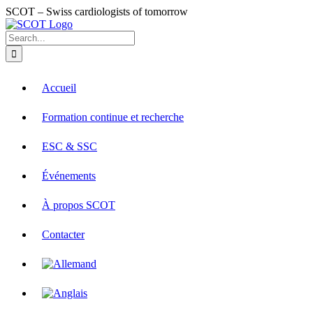
Skip
SCOT – Swiss cardiologists of tomorrow
to
X
LinkedIn
Email
YouTube
content
Search
for:
Accueil
Formation continue et recherche
ESC & SSC
Événements
À propos SCOT
Contacter