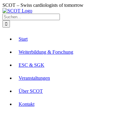
Zum
SCOT – Swiss cardiologists of tomorrow
Inhalt
LinkedIn
E-
YouTube
springen
Mail
Suche
nach:
Start
Weiterbildung & Forschung
ESC & SGK
Veranstaltungen
Über SCOT
Kontakt