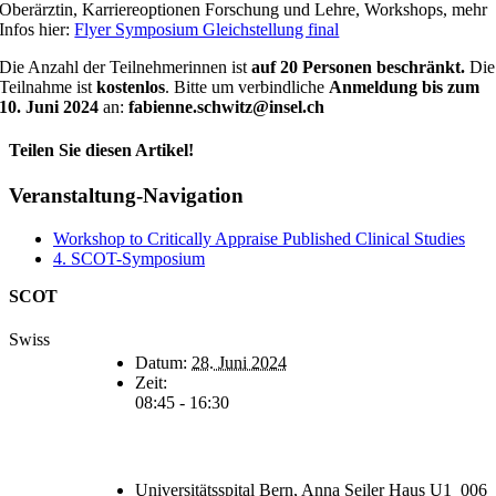
Oberärztin, Karriereoptionen Forschung und Lehre, Workshops, mehr
Infos hier:
Flyer Symposium Gleichstellung final
Die Anzahl der Teilnehmerinnen ist
auf 20 Personen beschränkt.
Die
Teilnahme ist
kostenlos
. Bitte um verbindliche
Anmeldung
bis zum
10. Juni 2024
an:
fabienne.schwitz@insel.ch
Teilen Sie diesen Artikel!
X
LinkedIn
WhatsApp
E-
Veranstaltung-Navigation
Mail
Workshop to Critically Appraise Published Clinical Studies
4. SCOT-Symposium
SCOT
Details
Swiss
Datum:
28. Juni 2024
Zeit:
08:45 - 16:30
Veranstaltungsort
Universitätsspital Bern, Anna Seiler Haus U1_006