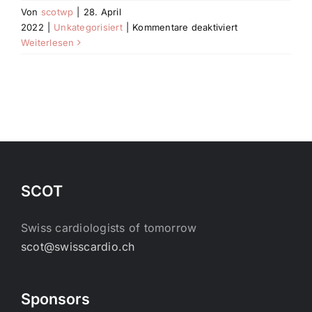
Von
scotwp
|
28. April
für
2022
|
Unkategorisiert
|
Kommentare deaktiviert
Hello
Weiterlesen
world!
Testbeitrag
SCOT
Swiss cardiologists of tomorrow
scot@swisscardio.ch
Sponsors