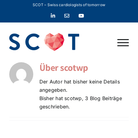
Zum
SCOT – Swiss cardiologists of tomorrow
Inhalt
LinkedIn
E-
YouTube
springen
Mail
Über
scotwp
Der Autor hat bisher keine Details
angegeben.
Bisher hat scotwp, 3 Blog Beiträge
geschrieben.